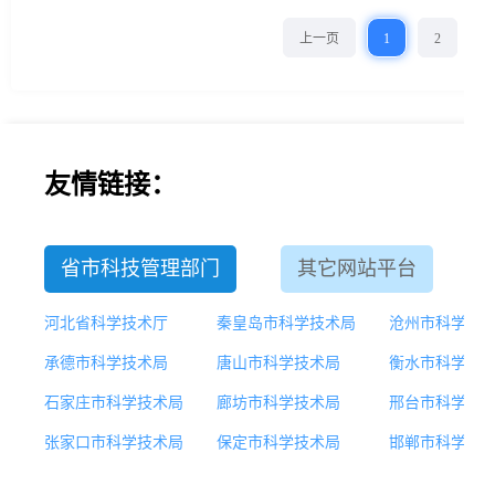
上一页
1
2
友情链接：
省市科技管理部门
其它网站平台
河北省科学技术厅
秦皇岛市科学技术局
沧州市科学技
承德市科学技术局
唐山市科学技术局
衡水市科学技
石家庄市科学技术局
廊坊市科学技术局
邢台市科学技
张家口市科学技术局
保定市科学技术局
邯郸市科学技