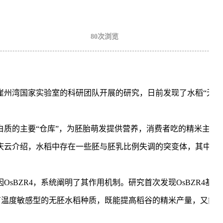
80次浏览
崖州湾国家实验室的科研团队开展的研究，日前发现了水稻“无胚
白质的主要“仓库”，为胚胎萌发提供营养，消费者吃的精米主要
庆云介绍，水稻中存在一些胚与胚乳比例失调的突变体，其中的
sBZR4，系统阐明了其作用机制。研究首次发现OsBZR4基因
具有温度敏感型的无胚水稻种质，既能提高稻谷的精米产量，又能